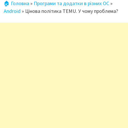
🏠 Головна
»
Програми та додатки в різних ОС
»
Android
»
Цінова політика TEMU. У чому проблема?