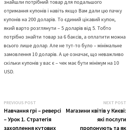
знайшли потрібний товар для подальшого
отримання купонів і навіть якщо Вам дали цю пачку
купонів на 200 доларів. То єдиний цікавий купон,
який варто розглянути – 5 доларів від 5. Тобто
потрібно знайти товар за 6 баксів, а оплатити можна
всього лише долар. Але не тут-то було – мінімальне
замовлення 10 доларів. А це означає, що неважливо
скільки купонів у вас є – чек має бути мінімум на 10
USD.
Навігація
Previous
N
PREVIOUS POST
NEXT POST
post:
p
Навчання грі – реверсі
Магазини квітів у Києві:
записів
– Урок 1. Стратегія
які послуги
захоплення кутових
пропонують та як