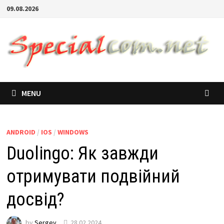
09.08.2026
MENU
ANDROID
/
IOS
/
WINDOWS
Duolingo: Як завжди
отримувати подвійний
досвід?
by
Sergey
28.02.2024