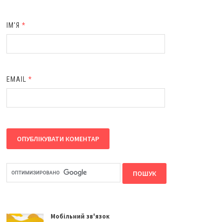
ІМ'Я
*
EMAIL
*