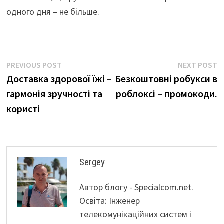
одного дня – не більше.
Навігація
Previous
N
PREVIOUS POST
NEXT POST
post:
p
Доставка здорової їжі –
Безкоштовні робукси в
записів
гармонія зручності та
роблоксі – промокоди.
користі
Sergey
Автор блогу - Specialcom.net.
Освіта: Інженер
телекомунікаційних систем і