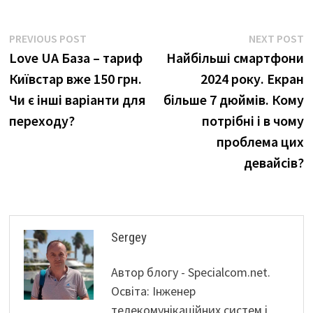
Навігація
Previous
N
PREVIOUS POST
NEXT POST
post:
p
Love UA База – тариф
Найбільші смартфони
записів
Київстар вже 150 грн.
2024 року. Екран
Чи є інші варіанти для
більше 7 дюймів. Кому
переходу?
потрібні і в чому
проблема цих
девайсів?
Sergey
Автор блогу - Specialcom.net.
Освіта: Інженер
телекомунікаційних систем і