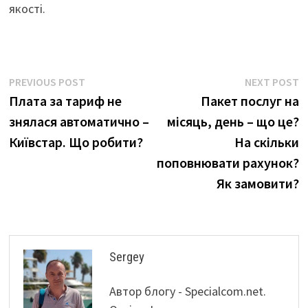
якості.
Навігація
Previous
N
PREVIOUS POST
NEXT POST
post:
p
Плата за тариф не
Пакет послуг на
записів
знялася автоматично –
місяць, день – що це?
Київстар. Що робити?
На скільки
поповнювати рахунок?
Як замовити?
Sergey
Автор блогу - Specialcom.net.