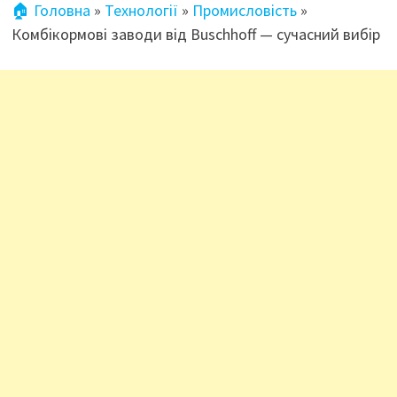
🏠 Головна
»
Технології
»
Промисловість
»
Комбікормові заводи від Buschhoff — сучасний вибір