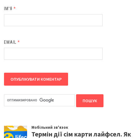
ІМ'Я
*
EMAIL
*