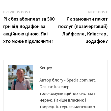
Навігація
Previous
N
PREVIOUS POST
NEXT POST
post:
p
Рік без абонплат за 500
Як замовити пакет
записів
грн від Водафон за
послуг (позачерговий)
акційною ціною. Як і
Лайфселл, Київстар,
хто може підключити?
Водафон?
Sergey
Автор блогу - Specialcom.net.
Освіта: Інженер
телекомунікаційних систем і
мереж. Раніше власник і
творець інтернет-магазину з