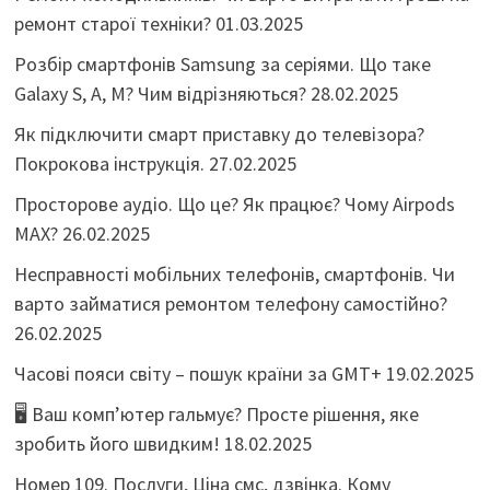
ремонт старої техніки?
01.03.2025
Розбір смартфонів Samsung за серіями. Що таке
Galaxy S, A, M? Чим відрізняються?
28.02.2025
Як підключити смарт приставку до телевізора?
Покрокова інструкція.
27.02.2025
Просторове аудіо. Що це? Як працює? Чому Airpods
MAX?
26.02.2025
Несправності мобільних телефонів, смартфонів. Чи
варто займатися ремонтом телефону самостійно?
26.02.2025
Часові пояси світу – пошук країни за GMT+
19.02.2025
🖥️ Ваш комп’ютер гальмує? Просте рішення, яке
зробить його швидким!
18.02.2025
Номер 109. Послуги, Ціна смс, дзвінка. Кому