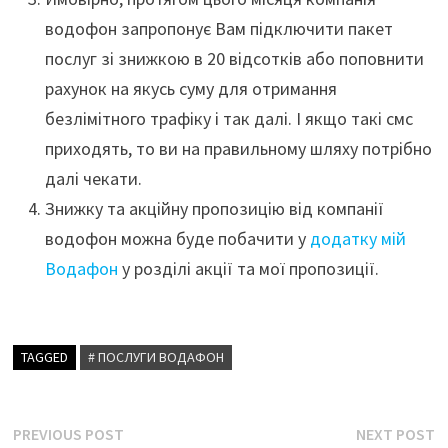
водофон запропонує Вам підключити пакет
послуг зі знижкою в 20 відсотків або поповнити
рахунок на якусь суму для отримання
безлімітного трафіку і так далі. І якщо такі смс
приходять, то ви на правильному шляху потрібно
далі чекати.
Знижку та акційну пропозицію від компанії
водофон можна буде побачити у
додатку мій
Водафон
у розділі акції та мої пропозиції.
TAGGED
# ПОСЛУГИ ВОДАФОН
Навігація
Previous
N
PREVIOUS POST
NEXT POST