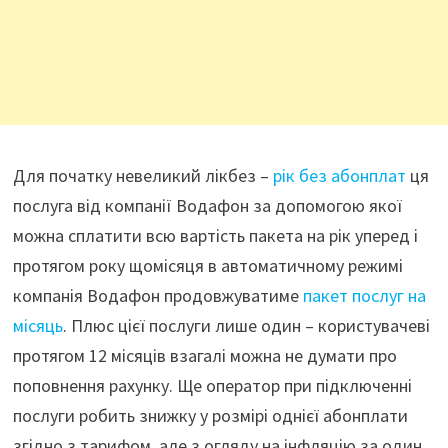
Для початку невеликий лікбез –
рік без абонплат
ця
послуга від компанії Водафон за допомогою якої
можна сплатити всю вартість пакета на рік уперед і
протягом року щомісяця в автоматичному режимі
компанія Водафон продовжуватиме
пакет послуг на
місяць
. Плюс цієї послуги лише один – користувачеві
протягом 12 місяців взагалі можна не думати про
поповнення рахунку. Ще оператор при підключенні
послуги робить знижку у розмірі однієї абонплати
згідно з тарифом, але з огляду на інфляцію за один