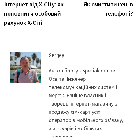
post:
p
Інтернет від X-City: як
Як очистити кеш в
записів
поповнити особовий
телефоні?
рахунок X-Сіті
Sergey
Автор блогу - Specialcom.net.
Освіта: Інженер
телекомунікаційних систем і
мереж. Раніше власник і
творець інтернет-магазину з
продажу сім-карт усіх
операторів мобільного зв'язку,
аксесуарів і мобільних
телефонів.