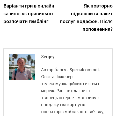
post:
p
Варіанти гри в онлайн
Як повторно
записів
казино: як правильно
підключити пакет
розпочати гемблінг
послуг Водафон. Після
поповнення?
Sergey
Автор блогу - Specialcom.net.
Освіта: Інженер
телекомунікаційних систем і
мереж. Раніше власник і
творець інтернет-магазину з
продажу сім-карт усіх
операторів мобільного зв'язку,