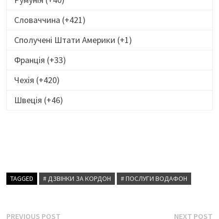
Словаччина (+421)
Сполучені Штати Америки (+1)
Франція (+33)
Чехія (+420)
Швеція (+46)
TAGGED
# ДЗВІНКИ ЗА КОРДОН
# ПОСЛУГИ ВОДАФОН
Навігація
Previous
N
PREVIOUS POST
NEXT POST