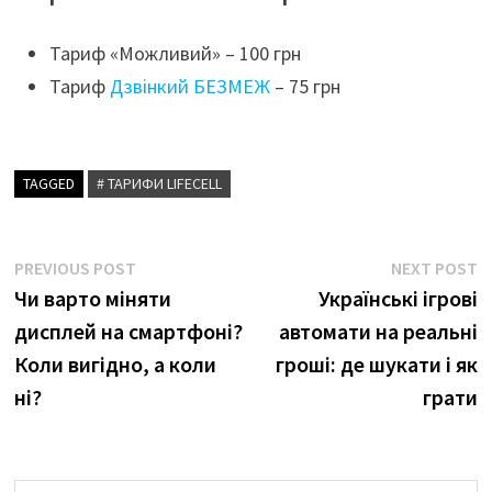
Тариф «Можливий» – 100 грн
Тариф
Дзвінкий БЕЗМЕЖ
– 75 грн
TAGGED
# ТАРИФИ LIFECELL
Навігація
Previous
N
PREVIOUS POST
NEXT POST
post:
p
Чи варто міняти
Українські ігрові
записів
дисплей на смартфоні?
автомати на реальні
Коли вигідно, а коли
гроші: де шукати і як
ні?
грати