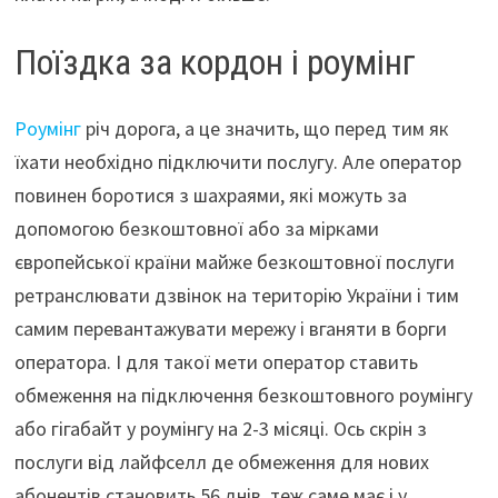
Поїздка за кордон і роумінг
Роумінг
річ дорога, а це значить, що перед тим як
їхати необхідно підключити послугу. Але оператор
повинен боротися з шахраями, які можуть за
допомогою безкоштовної або за мірками
європейської країни майже безкоштовної послуги
ретранслювати дзвінок на територію України і тим
самим перевантажувати мережу і вганяти в борги
оператора. І для такої мети оператор ставить
обмеження на підключення безкоштовного роумінгу
або гігабайт у роумінгу на 2-3 місяці. Ось скрін з
послуги від лайфселл де обмеження для нових
абонентів становить 56 днів, теж саме має і у