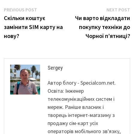
Навігація
Previous
N
PREVIOUS POST
NEXT POST
post:
p
Скільки коштує
Чи варто відкладати
записів
замінити SIM карту на
покупку техніки до
нову?
Чорної п’ятниці?
Sergey
Автор блогу - Specialcom.net.
Освіта: Інженер
телекомунікаційних систем і
мереж. Раніше власник і
творець інтернет-магазину з
продажу сім-карт усіх
операторів мобільного зв'язку,