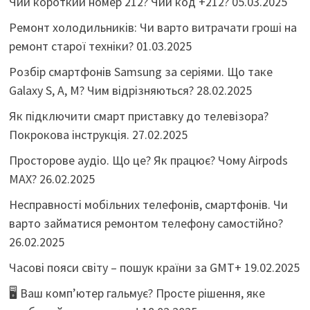
Чий короткий номер 212? Чий код +212?
05.03.2025
Ремонт холодильників: Чи варто витрачати гроші на
ремонт старої техніки?
01.03.2025
Розбір смартфонів Samsung за серіями. Що таке
Galaxy S, A, M? Чим відрізняються?
28.02.2025
Як підключити смарт приставку до телевізора?
Покрокова інструкція.
27.02.2025
Просторове аудіо. Що це? Як працює? Чому Airpods
MAX?
26.02.2025
Несправності мобільних телефонів, смартфонів. Чи
варто займатися ремонтом телефону самостійно?
26.02.2025
Часові пояси світу – пошук країни за GMT+
19.02.2025
🖥️ Ваш комп’ютер гальмує? Просте рішення, яке