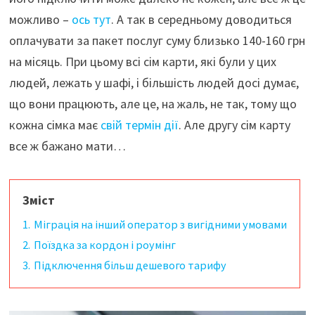
можливо –
ось тут
. А так в середньому доводиться
оплачувати за пакет послуг суму близько 140-160 грн
на місяць. При цьому всі сім карти, які були у цих
людей, лежать у шафі, і більшість людей досі думає,
що вони працюють, але це, на жаль, не так, тому що
кожна сімка має
свій термін дії
. Але другу сім карту
все ж бажано мати…
Зміст
1.
Міграція на інший оператор з вигідними умовами
2.
Поїздка за кордон і роумінг
3.
Підключення більш дешевого тарифу