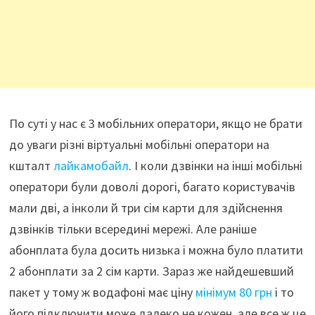
По суті у нас є 3 мобільних оператори, якщо не брати
до уваги різні віртуальні мобільні оператори на
кшталт
лайкамобайл
. І коли дзвінки на інші мобільні
оператори були доволі дорогі, багато користувачів
мали дві, а інколи й три сім карти для здійснення
дзвінків тільки всередині мережі. Але раніше
абонплата була досить низька і можна було платити
2 абонплати за 2 сім карти. Зараз же найдешевший
пакет у тому ж водафоні має ціну
мінімум 80 грн
і то
його підключити може далеко не кожен, але все ж це