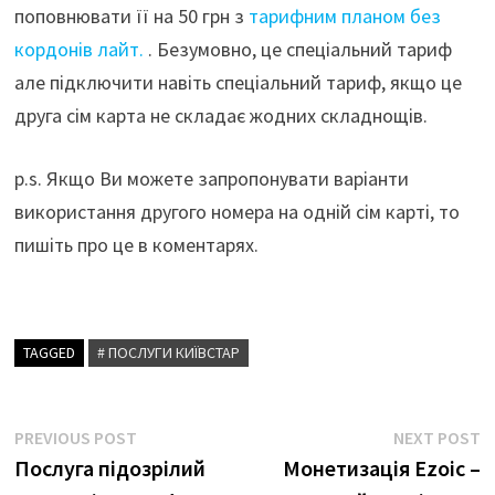
поповнювати її на 50 грн з
тарифним планом без
кордонів лайт.
. Безумовно, це спеціальний тариф
але підключити навіть спеціальний тариф, якщо це
друга сім карта не складає жодних складнощів.
p.s. Якщо Ви можете запропонувати варіанти
використання другого номера на одній сім карті, то
пишіть про це в коментарях.
TAGGED
# ПОСЛУГИ КИЇВСТАР
Навігація
Previous
N
PREVIOUS POST
NEXT POST
post:
p
Послуга підозрілий
Монетизація Ezoic –
записів