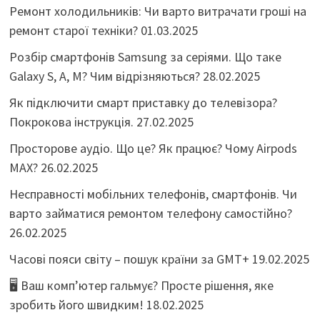
Ремонт холодильників: Чи варто витрачати гроші на
ремонт старої техніки?
01.03.2025
Розбір смартфонів Samsung за серіями. Що таке
Galaxy S, A, M? Чим відрізняються?
28.02.2025
Як підключити смарт приставку до телевізора?
Покрокова інструкція.
27.02.2025
Просторове аудіо. Що це? Як працює? Чому Airpods
MAX?
26.02.2025
Несправності мобільних телефонів, смартфонів. Чи
варто займатися ремонтом телефону самостійно?
26.02.2025
Часові пояси світу – пошук країни за GMT+
19.02.2025
🖥️ Ваш комп’ютер гальмує? Просте рішення, яке
зробить його швидким!
18.02.2025