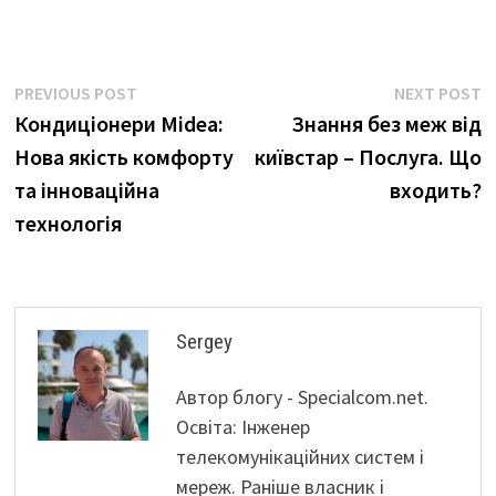
Навігація
Previous
N
PREVIOUS POST
NEXT POST
post:
p
Кондиціонери Midea:
Знання без меж від
записів
Нова якість комфорту
київстар – Послуга. Що
та інноваційна
входить?
технологія
Sergey
Автор блогу - Specialcom.net.
Освіта: Інженер
телекомунікаційних систем і
мереж. Раніше власник і