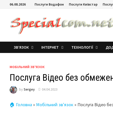
06.08.2026
Послуги Водафон
Послуги Київстар
Послу
ЗВ’ЯЗОК
ІНТЕРНЕТ
ТЕХНОЛОГІЇ
ДОД
МОБІЛЬНИЙ ЗВ'ЯЗОК
Послуга Відео без обмежен
by
Sergey
04.04.2023
🏠 Головна
»
Мобільний зв'язок
»
Послуга Відео бе