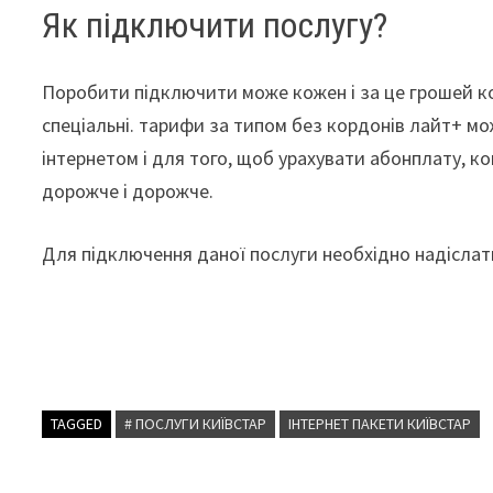
Як підключити послугу?
Поробити підключити може кожен і за це грошей комп
спеціальні. тарифи за типом без кордонів лайт+ м
інтернетом і для того, щоб урахувати абонплату, ко
дорожче і дорожче.
Для підключення даної послуги необхідно надіслат
TAGGED
# ПОСЛУГИ КИЇВСТАР
ІНТЕРНЕТ ПАКЕТИ КИЇВСТАР