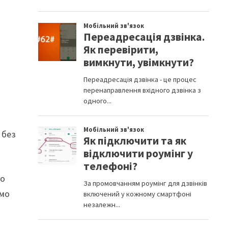
 без
до
емо