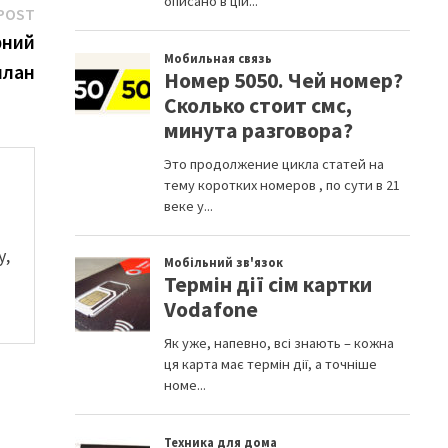
Next
POST
post:
фний
план
у,