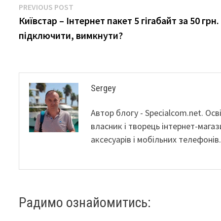
Навігація
Previous
PREVIOUS POST
post:
Київстар – Інтернет пакет 5 гігабайт за 50 грн.
записів
підключити, вимкнути?
Sergey
Автор блогу - Specialcom.net. Ос
власник і творець інтернет-магаз
аксесуарів і мобільних телефонів
Радимо ознайомитись: