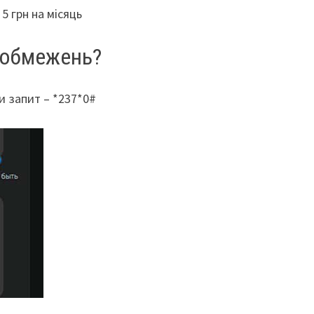
5 грн на місяць
з обмежень?
и запит – *237*0#