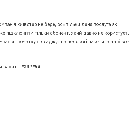
анія київстар не бере, ось тільки дана послуга як і
оже підключити тільки абонент, який давно не користуєт
мпанія спочатку підсаджує на недорогі пакети, а далі все
и запит –
*237*5#