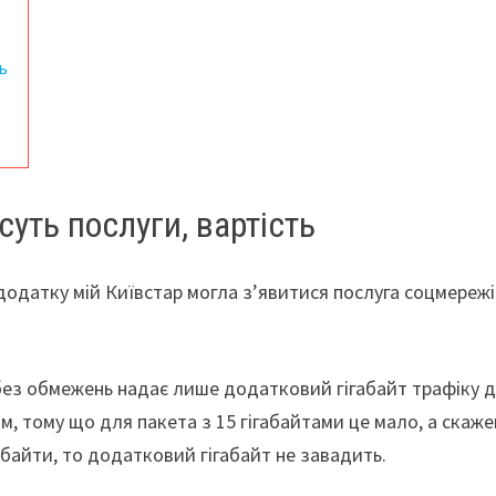
ь
уть послуги, вартість
в додатку мій Київстар могла з’явитися послуга соцмережі
 без обмежень надає лише додатковий гігабайт трафіку 
ам, тому що для пакета з 15 гігабайтами це мало, а скаж
абайти, то додатковий гігабайт не завадить.