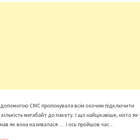
за допомогою СМС пропонувала всім охочим підключити
ількість мегабайт до пакету. І що найцікавіше, ніхто як 
нав як вона називалася … і ось пройшов час ..