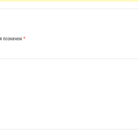
ля позначені
*