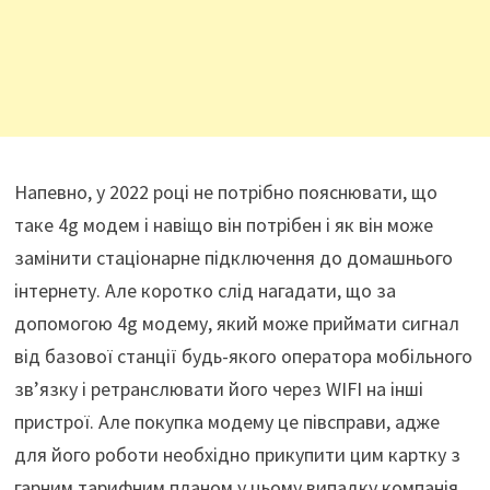
Напевно, у 2022 році не потрібно пояснювати, що
таке 4g модем і навіщо він потрібен і як він може
замінити стаціонарне підключення до домашнього
інтернету. Але коротко слід нагадати, що за
допомогою 4g модему, який може приймати сигнал
від базової станції будь-якого оператора мобільного
зв’язку і ретранслювати його через WIFI на інші
пристрої. Але покупка модему це півсправи, адже
для його роботи необхідно прикупити цим картку з
гарним тарифним планом у цьому випадку компанія