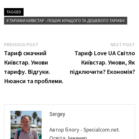
TAGGED
# ТАРИФИ КИЇВСТАР - ПОШУК КРАЩОГО ТА ДЕШЕВОГО ТАРИФУ
Навігація
Previous
N
PREVIOUS POST
NEXT POST
post:
p
Тариф смачний
Тариф Love UA Світло
записів
Київстар. Умови
Київстар. Умови, Як
тарифу. Відгуки.
підключити? Економія?
Нюанси та проблеми.
Sergey
Автор блогу - Specialcom.net.
Освіта: Інженер