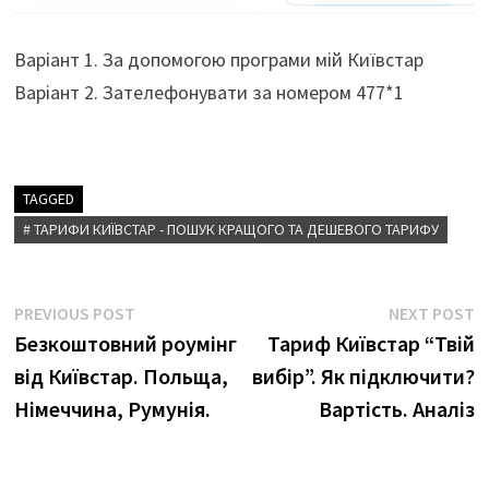
Варіант 1. За допомогою програми мій Київстар
Варіант 2. Зателефонувати за номером 477*1
TAGGED
# ТАРИФИ КИЇВСТАР - ПОШУК КРАЩОГО ТА ДЕШЕВОГО ТАРИФУ
Навігація
Previous
N
PREVIOUS POST
NEXT POST
post:
p
Безкоштовний роумінг
Тариф Київстар “Твій
записів
від Київстар. Польща,
вибір”. Як підключити?
Німеччина, Румунія.
Вартість. Аналіз