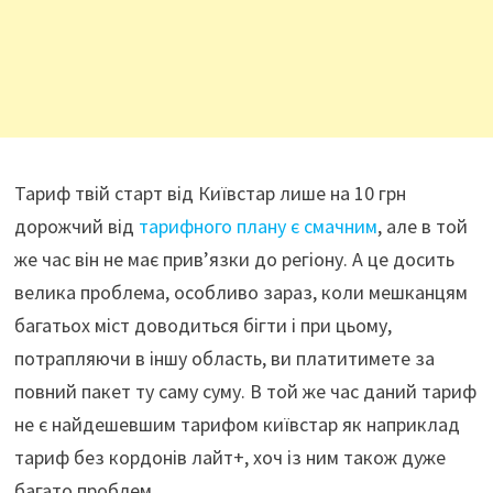
Тариф твій старт від Київстар лише на 10 грн
дорожчий від
тарифного плану є смачним
, але в той
же час він не має прив’язки до регіону. А це досить
велика проблема, особливо зараз, коли мешканцям
багатьох міст доводиться бігти і при цьому,
потрапляючи в іншу область, ви платитимете за
повний пакет ту саму суму. В той же час даний тариф
не є найдешевшим тарифом київстар як наприклад
тариф без кордонів лайт+, хоч із ним також дуже
багато проблем.