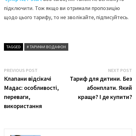
підключити. Тож якщо ви отримали пропозицію
щодо цього тарифу, то не зволікайте, підписуйтесь.
TAGGED
# ТАРИФИ ВОДАФОН
Навігація
Previous
N
PREVIOUS POST
NEXT POST
post:
p
Клапани відсікачі
Тариф для дитини. Без
записів
Мадас: особливості,
абонплати. Який
переваги,
краще? І де купити?
використання