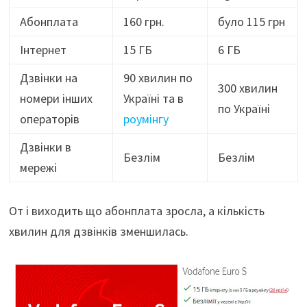
Абонплата
160 грн.
було 115 грн
Інтернет
15 ГБ
6 ГБ
Дзвінки на
90 хвилин по
300 хвилин
номери інших
Україні та в
по Україні
операторів
роумінгу
Дзвінки в
Безлім
Безлім
мережі
От і виходить що абонплата зросла, а кількість
хвилин для дзвінків зменшилась.