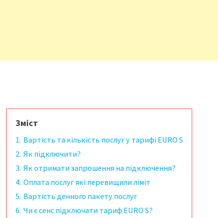
Зміст
1.
Вартість та кількість послуг у тарифі EURO S
2.
Як підключити?
3.
Як отримати запрошення на підключення?
4.
Оплата послуг які перевищили ліміт
5.
Вартість денного пакету послуг
6.
Чи є сенс підключати тариф EURO S?