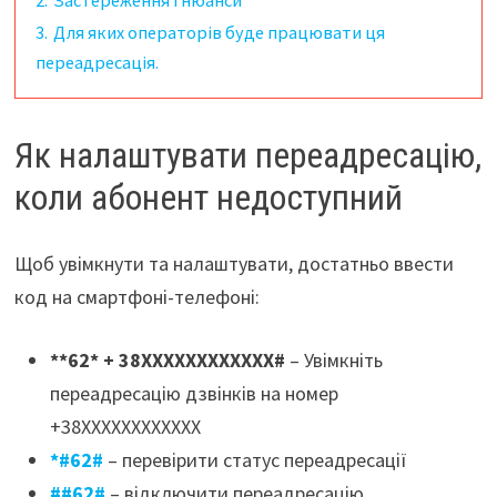
3.
Для яких операторів буде працювати ця
переадресація.
Як налаштувати переадресацію,
коли абонент недоступний
Щоб увімкнути та налаштувати, достатньо ввести
код на смартфоні-телефоні:
**62* + 38ХХХХХХХХХХХХ#
– Увімкніть
переадресацію дзвінків на номер
+38ХХХХХХХХХХХХ
*#62#
– перевірити статус переадресації
##62#
– відключити переадресацію,