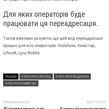
Для яких операторів буде
працювати ця переадресація.
Також важливо розуміти, що цей вид переадресації
працює для всіх операторів: Vodafone, Київстар,
Lifecell, Lyca Mobile.
TAGGED
# ПОСЛУГИ LIFECELL
# ПОСЛУГИ ВОДАФОН
# ПОСЛУГИ КИЇВСТАР
Навігація
Previous
N
PREVIOUS POST
NEXT POST
post:
p
Де взяти гроші для
У чому різниця смарт