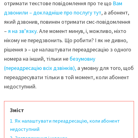
отримати текстове повідомлення про те що
Вам
дзвонили – докладніше про послугу тут
, а абонент,
який дзвонив, повинен отримати смс-повідомлення
–
я на зв’язку
. Але момент минув, і, можливо, ніхто
нікому не передзвонить. Що робити? І як не дивно,
рішення э – це налаштувати переадресацію з одного
номера на інший, тільки не
безумовну
(переадресацію всіх дзвінків),
а умовну для того, щоб
переадресувати тільки в той момент, коли абонент
недоступний.
Зміст
1.
Як налаштувати переадресацію, коли абонент
недоступний
2.
Застереження і нюанси