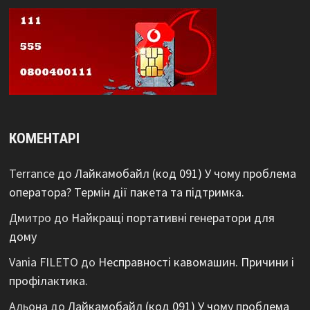
КОМЕНТАРІ
Terrance
до
Лайкамобайл (код 091) У чому проблема
оператора? Термін дії пакета та підтримка.
Дмитро
до
Найкращі портативні генератори для
дому
Vania FILETO
до
Несправності кавомашин. Причини і
профілактика.
Альона
до
Лайкамобайл (код 091) У чому проблема