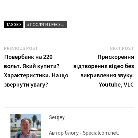
TAGGED
# ПОСЛУГИ LIFECELL
Навігація
Previous
N
PREVIOUS POST
NEXT POST
post:
p
Повербанк на 220
Прискорення
записів
вольт. Який купити?
відтворення відео без
Характеристики. На що
викривлення звуку.
звернути увагу?
Youtube, VLC
Sergey
Автор блогу - Specialcom.net.