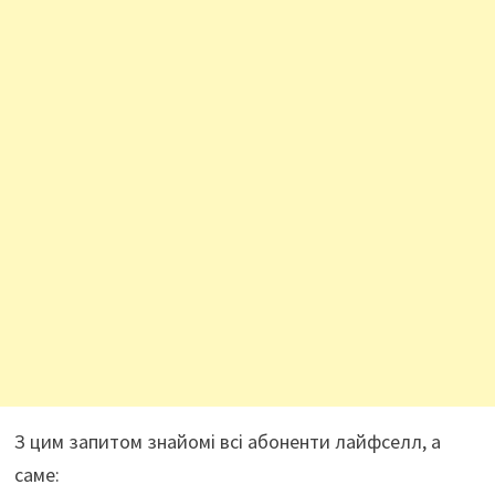
З цим запитом знайомі всі абоненти лайфселл, а
саме: