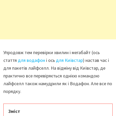
Упродовж тем перевірки хвилин і мегабайт (ось
стаття
для водафон
і ось
для Київстар
) настав час і
для пакетів лайфселл. На відміну від Київстар, де
практично все перевіряється однією командою
лайфселл також намудрили як і Водафон. Але все по
порядку.
Зміст