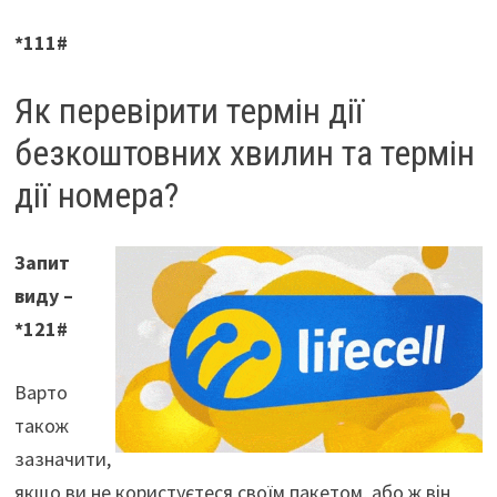
*111#
Як перевірити термін дії
безкоштовних хвилин та термін
дії номера?
Запит
виду –
*121#
Варто
також
зазначити,
якщо ви не користуєтеся своїм пакетом, або ж він