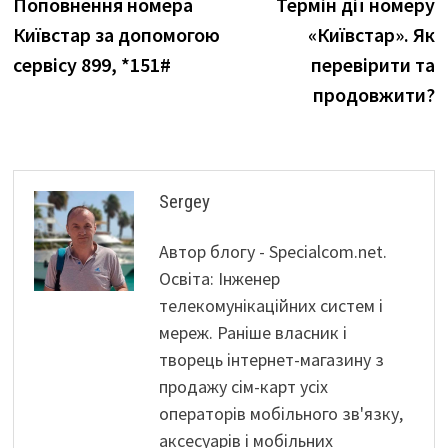
post:
p
Поповнення номера
Термін дії номеру
записів
Київстар за допомогою
«Київстар». Як
сервісу 899, *151#
перевірити та
продовжити?
Sergey
Автор блогу - Specialcom.net.
Освіта: Інженер
телекомунікаційних систем і
мереж. Раніше власник і
творець інтернет-магазину з
продажу сім-карт усіх
операторів мобільного зв'язку,
аксесуарів і мобільних