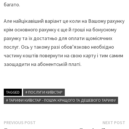
багато.
Але найцікавіший варіант це коли на Вашому рахунку
крім основного рахунку є ще й гроші на бонусному
рахунку та їх достатньо для оплати щомісячних
послуг. Ось у такому разі обов’язково необхідно
частину коштів повернути на свою карту і тим самим
заощадити на абонентській платі.
TAGGED
# ПОСЛУГИ КИЇВСТАР
# ТАРИФИ КИЇВСТАР - ПОШУК КРАЩОГО ТА ДЕШЕВОГО ТАРИФУ
Навігація
Previous
N
PREVIOUS POST
NEXT POST