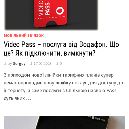
МОБІЛЬНИЙ ЗВ'ЯЗОК
Video Pass – послуга від Водафон. Що
це? Як підключити, вимкнути?
by
Sergey
17.05.2023
0
З приходом нової лінійки тарифних планів супер
немає впровадив нову лінійку послуг для доступу до
інтернету, а саме послуги з Спільною назвою PAss
суть яких …