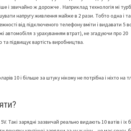
ніше і звичайно ж дорожче . Наприклад технологія мі тур
ьшувати напругу живлення майже в 2 рази. Тобто одна і та
жності від підключеного телефону вміти і видавати 5 в
ежі автомобіля з урахуванням втрат), не згадуючи про 20
ю та підвищує вартість виробництва.
рів 10 і більше за штуку нікому не потрібна і ніхто на тл
яти?
 5V. Такі зарядні зазвичай реально видають 10 ватів і їх 
 покупку крутішої зарядки за ну ж ціну – не має сенсу, 