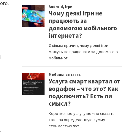
ого.
і
в
е