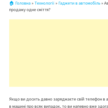
🏠 Головна
»
Технології
»
Гаджети в автомобіль
»
А
продажу одне сміття?
Якщо ви досить давно заряджаєте свій телефон в а
в машині про всяк випадок, то ви напевно вже здог