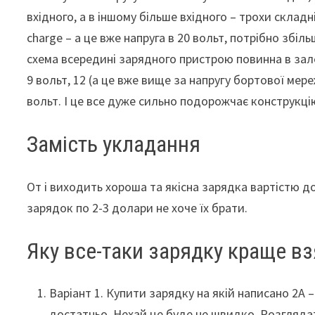
вхідного, а в іншому більше вхідного – трохи склад
charge – а це вже напруга в 20 вольт, потрібно збіл
схема всередині зарядного пристрою повинна в зале
9 вольт, 12 (а це вже вище за напругу бортової мер
вольт. І це все дуже сильно подорожчає конструкці
Замість укладання
От і виходить хороша та якісна зарядка вартістю дола
зарядок по 2-3 долари не хоче їх брати.
Яку все-таки зарядку краще вз
Варіант 1. Купити зарядку на якій написано 2A –
достатньо. Нехай це буде не швидко. Розглядати