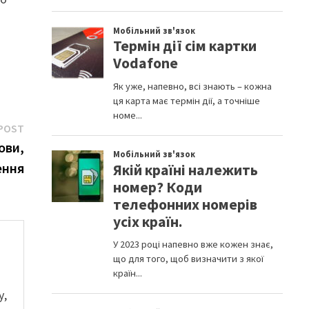
Next
POST
post:
ови,
ення
у,