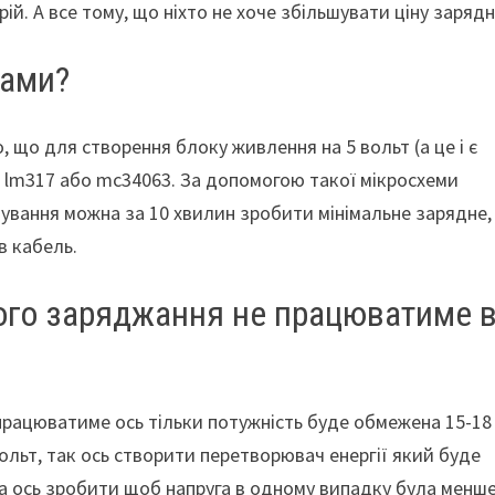
рій. А все тому, що ніхто не хоче збільшувати ціну зарядн
ками?
, що для створення блоку живлення на 5 вольт (а це і є
 lm317 або mc34063. За допомогою такої мікросхеми
язування можна за 10 хвилин зробити мінімальне зарядне, 
в кабель.
ого заряджання не працюватиме 
працюватиме ось тільки потужність буде обмежена 15-18
вольт, так ось створити перетворювач енергії який буде
а ось зробити щоб напруга в одному випадку була менш