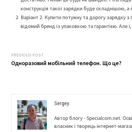
конструкція такої зарядки буде складнішою, а я
Варіант 2. Купити потужну та дорогу зарядку з 
відомий бренд із упаковкою та гарантією. Але і
Навігація
Previous
PREVIOUS POST
post:
Одноразовий мобільний телефон. Що це?
записів
Sergey
Автор блогу - Specialcom.net. Ос
власник і творець інтернет-магаз