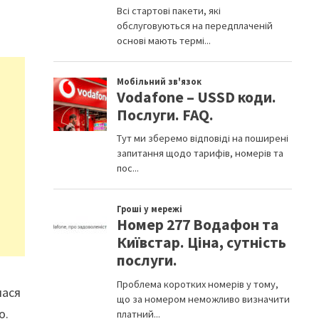
лася
о.