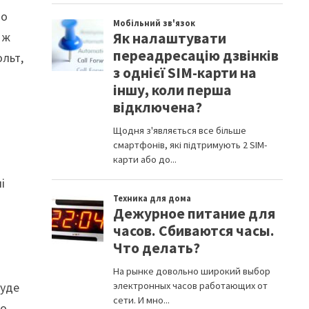
бо
 ж
ольт,
і
буде
бо