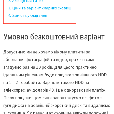
2.
А якщо платити?
3.
Ціни та варіант хмарних сховищ
4.
Замість укладання
Умовно безкоштовний варіант
Допустимо ми не хочемо нікому платити за
зберігання фотографій та відео, про які і самі
згадуємо раз на 10 років. Для цього практично
ідеальним рішенням буде покупка зовнішнього HDD
на 1 – 2 терабайти. Вартість такого HDD на
аліекспрес. a> доларів 40. І це одноразовий платіж.
Після покупки щомісяця завантажуємо всі фото з
гугл диска на зовнішній жорсткий диск та видаляємо
зі сховища. Як результат сховище завжди порожнє і