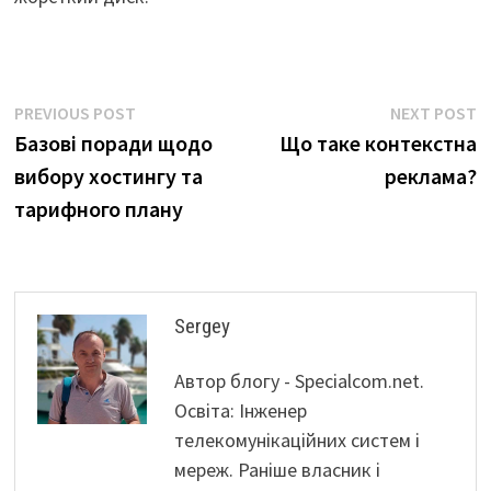
Навігація
Previous
N
PREVIOUS POST
NEXT POST
post:
p
Базові поради щодо
Що таке контекстна
записів
вибору хостингу та
реклама?
тарифного плану
Sergey
Автор блогу - Specialcom.net.
Освіта: Інженер
телекомунікаційних систем і
мереж. Раніше власник і