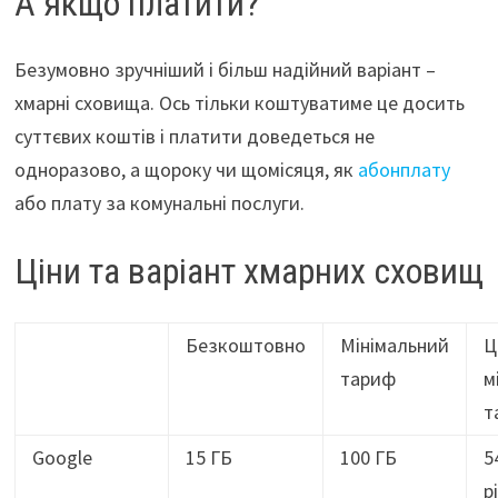
А якщо платити?
Безумовно зручніший і більш надійний варіант –
хмарні сховища. Ось тільки коштуватиме це досить
суттєвих коштів і платити доведеться не
одноразово, а щороку чи щомісяця, як
абонплату
або плату за комунальні послуги.
Ціни та варіант хмарних сховищ
Безкоштовно
Мінімальний
Ц
тариф
м
т
Google
15 ГБ
100 ГБ
5
р