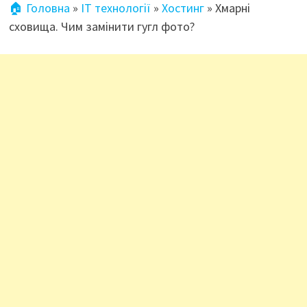
🏠 Головна
»
IT технології
»
Хостинг
»
Хмарні
сховища. Чим замінити гугл фото?