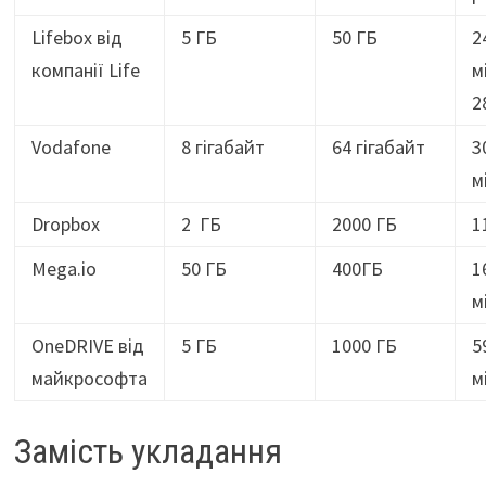
Lifebox від
5 ГБ
50 ГБ
2
компанії Life
м
2
Vodafone
8 гігабайт
64 гігабайт
3
м
Dropbox
2 ГБ
2000 ГБ
1
Mega.io
50 ГБ
400ГБ
1
м
OneDRIVE від
5 ГБ
1000 ГБ
5
майкрософта
м
Замість укладання