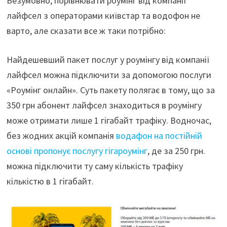
Безумовно, порівнювати роумінг від компанії
лайфсел з операторами київстар та водофон не
варто, але сказати все ж таки потрібно:
Найдешевший пакет послуг у роумінгу від компанії
лайфсел можна підключити за допомогою послуги
«Роумінг онлайн». Суть пакету полягає в тому, що за
350 грн абонент лайфсел знаходиться в роумінгу
може отримати лише 1 гігабайт трафіку. Водночас,
без жодних акцій компанія
водафон на постійній
основі пропонує послугу гігароумінг
, де за 250 грн.
можна підключити ту саму кількість трафіку
кількістю в 1 гігабайт.