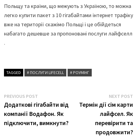
Польщу та країни, що межують з Україною, то можна
легко купити пакет з 10 гігабайтами інтернет трафіку
вже на території скажімо Польщі і це обійдеться
набагато дешевше за пропоновані послуги лайфселл
.
TAGGED
# ПОСЛУГИ LIFECELL
# РОУМІНГ
Навігація
Previous
N
PREVIOUS POST
NEXT POST
post:
p
Додаткові гігабайти від
Термін дії сім карти
записів
компанії Водафон. Як
лайфсел. Як
підключити, вимкнути?
перевірити та
продовжити?