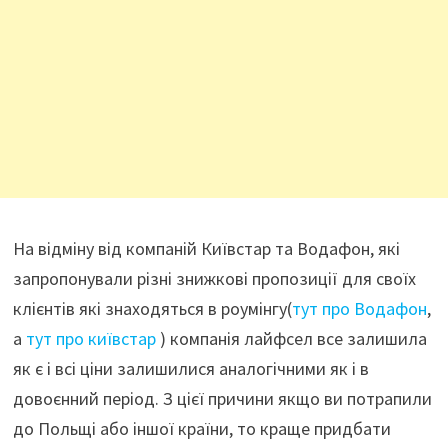
На відміну від компаній Київстар та Водафон, які
запропонували різні знижкові пропозиції для своїх
клієнтів які знаходяться в роумінгу(
тут про Водафон
,
а
тут про київстар
) компанія лайфсел все залишила
як є і всі ціни залишилися аналогічними як і в
довоєнний період. З цієї причини якщо ви потрапили
до Польщі або іншої країни, то краще придбати