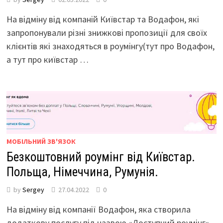
На відміну від компаній Київстар та Водафон, які
запропонували різні знижкові пропозиції для своїх
клієнтів які знаходяться в роумінгу(тут про Водафон,
а тут про київстар …
МОБІЛЬНИЙ ЗВ'ЯЗОК
Безкоштовний роумінг від Київстар.
Польща, Німеччина, Румунія.
by
Sergey
27.04.2022
0
На відміну від компанії Водафон, яка створила
додаткову послугу під назвою «Доступний роумінг»