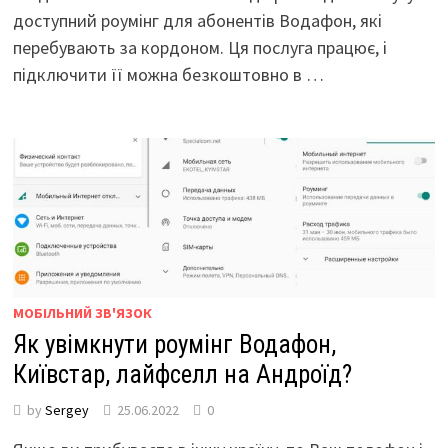
доступний роумінг для абонентів Водафон, які
перебувають за кордоном. Ця послуга працює, і
підключити її можна безкоштовно в …
МОБІЛЬНИЙ ЗВ'ЯЗОК
Як увімкнути роумінг Водафон,
Київстар, лайфселл на Андроїд?
by
Sergey
25.06.2022
0