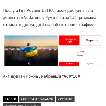
Послуга Гіга Роумінг ULTRA також доступна всім
абонентам Vodafone у Румунії та за 150 грн можна
отримати доступ до 5 гігабайт інтернет-трафіку.
Активувати можна
, набравши *600*10#
TAGGED
# ПОСЛУГИ ВОДАФОН
# РОУМІНГ
РОУМІНГ ВІД ВОДАФОН