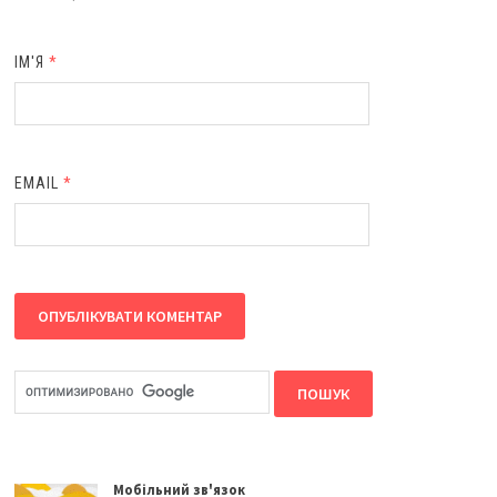
ІМ'Я
*
EMAIL
*