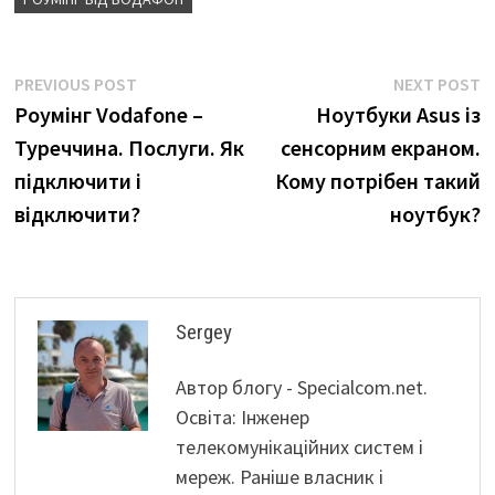
Навігація
Previous
N
PREVIOUS POST
NEXT POST
post:
p
Роумінг Vodafone –
Ноутбуки Asus із
записів
Туреччина. Послуги. Як
сенсорним екраном.
підключити і
Кому потрібен такий
відключити?
ноутбук?
Sergey
Автор блогу - Specialcom.net.
Освіта: Інженер
телекомунікаційних систем і
мереж. Раніше власник і