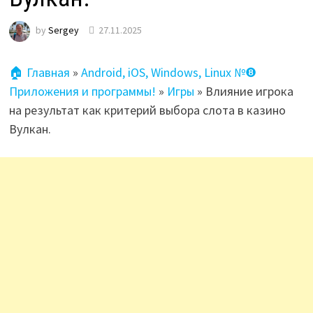
by
Sergey
27.11.2025
🏠 Главная
»
Android, iOS, Windows, Linux №❽
Приложения и программы!
»
Игры
»
Влияние игрока
на результат как критерий выбора слота в казино
Вулкан.