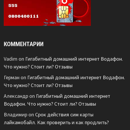
КОММЕНТАРИИ
Vadim
on
Гигабитный домашний интернет Водафон.
Что нужно? Стоит ли? Отзывы
Герман
on
Гигабитный домашний интернет Водафон.
Что нужно? Стоит ли? Отзывы
Александр
on
Гигабитный домашний интернет
Водафон. Что нужно? Стоит ли? Отзывы
Владимир
on
Срок действия сим карты
лайкамобайл. Как проверить и как продлить?