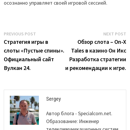
осознанно управляет своей игровой сессией.
Post
Previous
N
PREVIOUS POST
NEXT POST
post:
p
Стратегия игры в
Обзор слота – On-X
navigation
слоты «Пустые спины».
Tales в казино Он Икс
Официальный сайт
Разработка стратегии
Вулкан 24.
и рекомендации к игре.
Sergey
Автор блога - Specialcom.net.
Образование: Инженер
телекоммуникационных систем