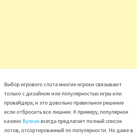
Выбор игрового слота многие игроки связывают
только с дизайном или популярностью игры или
провайдера, и это довольно правильное решение
если отбросить все лишнее. К примеру, популярное
казино
Вулкан
всегда предлагает полный список
лотов, отсортированный по популярности. Но даже в