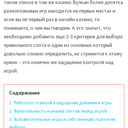
таком списке в том же казино Вулкан более десятка
разноплановых игр находится на первых местах и
если вы не первый раз в онлайн казино, то
понимаете, о чем мы говорим. А это значит, что
необходимо добавить еще 2-3 критерия для выбора
правильного слота и один из основных который
довольно сложно определить, но стремится к этому
нужно – это конечно же ощущение контроля над
игрой.
Содержание
1.
Работа со ставкой и ощущение динамики игры
2.
Волатильность и анализ слотов перед игрой
3.
Вспомогательные игры и собственная стратегия
выбора