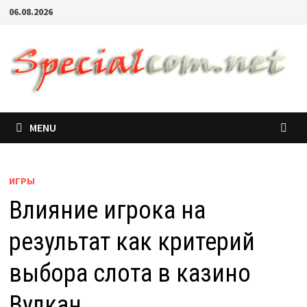
06.08.2026
MENU
ИГРЫ
Влияние игрока на
результат как критерий
выбора слота в казино
Вулкан.