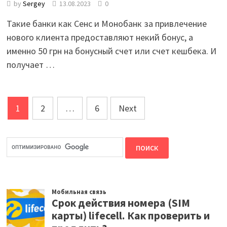
by
Sergey
13.08.2023
0
Такие банки как Сенс и Монобанк за привлечение
нового клиента предоставляют некий бонус, а
именно 50 грн на бонусный счет или счет кешбека. И
получает …
Posts
1
2
…
6
Next
pagination