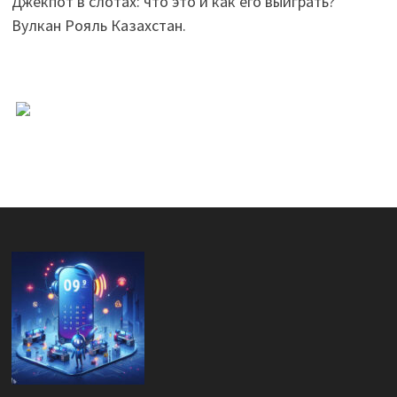
Джекпот в слотах: что это и как его выиграть?
Вулкан Рояль Казахстан.