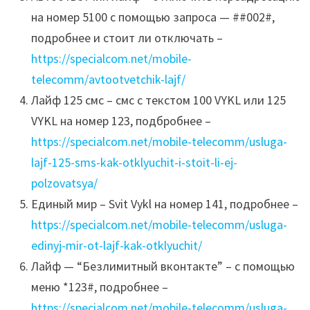
на номер 5100 с помощью запроса — ##002#,
подробнее и стоит ли отключать –
https://specialcom.net/mobile-
telecomm/avtootvetchik-lajf/
Лайф 125 смс – смс с текстом 100 VYKL или 125
VYKL на номер 123, подбробнее –
https://specialcom.net/mobile-telecomm/usluga-
lajf-125-sms-kak-otklyuchit-i-stoit-li-ej-
polzovatsya/
Единый мир – Svit Vykl на номер 141, подробнее –
https://specialcom.net/mobile-telecomm/usluga-
edinyj-mir-ot-lajf-kak-otklyuchit/
Лайф — “Безлимитный вконтакте” – с помощью
меню *123#, подробнее –
https://specialcom.net/mobile-telecomm/usluga-