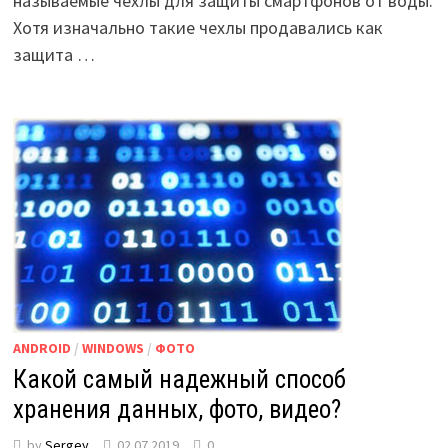
называемые чехлы для защиты смартфонов от воды.
Хотя изначально такие чехлы продавались как
защита …
ANDROID
/
WINDOWS
/
ФОТО
Какой самый надежный способ
хранения данных, фото, видео?
by
Sergey
02.07.2019
0