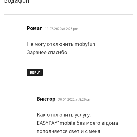
Водафон
”
says:
Ромаг
11.07.2020 at 2:23 pm
Не могу отключить mobyfun
Заранее спасибо
REPLY
says:
Виктор
30.04.2021 at 8:26 pm
Как отключить услугу.
EASYPAY*mobile без моего відома
пополняется свет и с меня