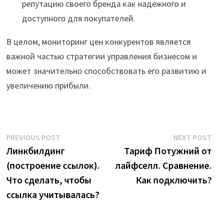
репутацию своего бренда как надежного и
доступного для покупателей.
В целом, мониторинг цен конкурентов является
важной частью стратегии управления бизнесом и
может значительно способствовать его развитию и
увеличению прибыли.
Post
Previous
N
PREVIOUS POST
NEXT POST
post:
p
Линкбилдинг
Тариф Потужний от
navigation
(построение ссылок).
лайфселл. Сравнение.
Что сделать, чтобы
Как подключить?
ссылка учитывалась?