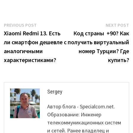
Post
Previous
N
PREVIOUS POST
NEXT POST
post:
p
Xiaomi Redmi 13. Есть
Код страны +90? Как
navigation
ли смартфон дешевле с
получить виртуальный
аналогичными
номер Турции? Где
характеристиками?
купить?
Sergey
Автор блога - Specialcom.net.
Образование: Инженер
телекоммуникационных систем
и сетей. Ранее владелец и