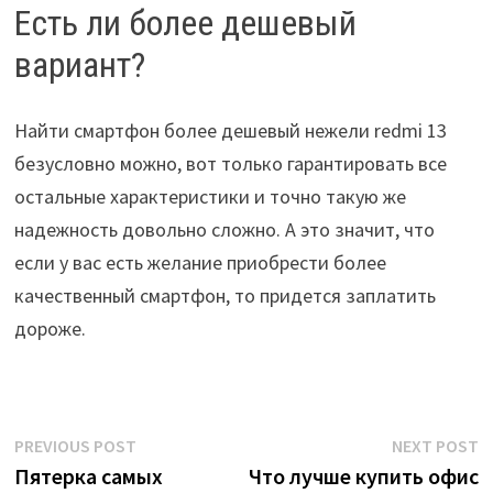
Есть ли более дешевый
вариант?
Найти смартфон более дешевый нежели redmi 13
безусловно можно, вот только гарантировать все
остальные характеристики и точно такую же
надежность довольно сложно. А это значит, что
если у вас есть желание приобрести более
качественный смартфон, то придется заплатить
дороже.
Post
Previous
N
PREVIOUS POST
NEXT POST
post:
p
Пятерка самых
Что лучше купить офис
navigation