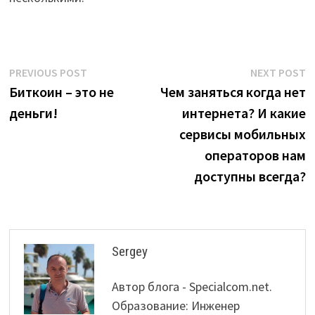
Post
Previous
N
PREVIOUS POST
NEXT POST
post:
p
Биткоин – это не
Чем заняться когда нет
navigation
деньги!
интернета? И какие
сервисы мобильных
операторов нам
доступны всегда?
Sergey
Автор блога - Specialcom.net.
Образование: Инженер