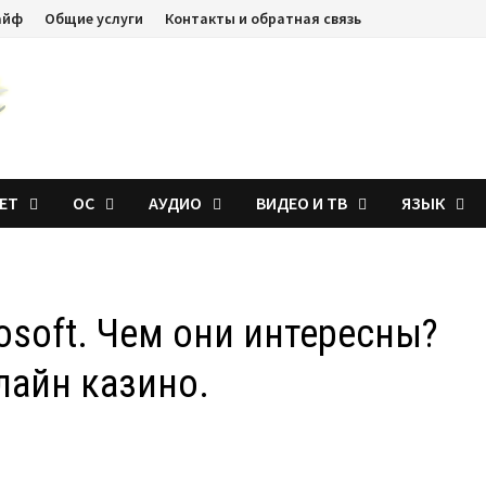
айф
Общие услуги
Контакты и обратная связь
ЕТ
ОС
АУДИО
ВИДЕО И ТВ
ЯЗЫК
osoft. Чем они интересны?
лайн казино.