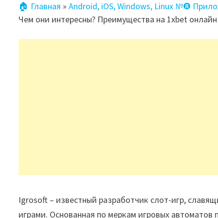
🏠 Главная
»
Android, iOS, Windows, Linux №❽ Прил
Чем они интересны? Преимущества на 1xbet онлайн
Igrosoft – известный разработчик слот-игр, слав
играми. Основанная по меркам игровых автоматов 