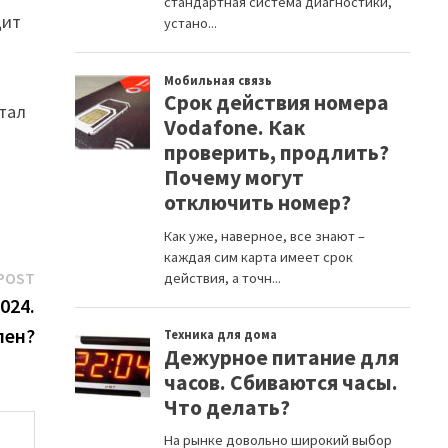
дит
отал
Next
POST
post:
024.
лен?