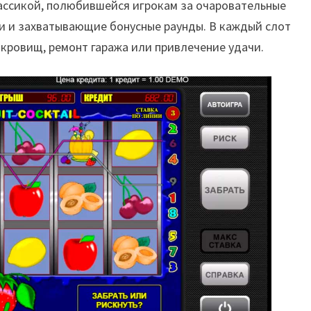
классикой, полюбившейся игрокам за очаровательные
и и захватывающие бонусные раунды. В каждый слот
окровищ, ремонт гаража или привлечение удачи.