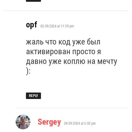
says:
opf
03.09.2024 at 11:39 pm
жаль что код уже был
активирован просто я
давно уже коплю на мечту
):
REPLY
says:
Sergey
04.09.2024 at 5:03 pm