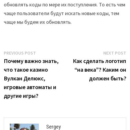
обновлять коды по мере их поступления. То есть чем
чаще пользователи будут искать новые коды, тем
чаще мы будем их обновлять.
Post
Previous
N
PREVIOUS POST
NEXT POST
post:
p
Почему важно знать,
Как сделать логотип
navigation
что такое казино
“на века”? Каким он
Вулкан Делюкс,
должен быть?
игровые автоматы и
другие игры?
Sergey