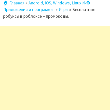
🏠 Главная
»
Android, iOS, Windows, Linux №❽
Приложения и программы!
»
Игры
»
Бесплатные
робуксы в роблоксе – промокоды.