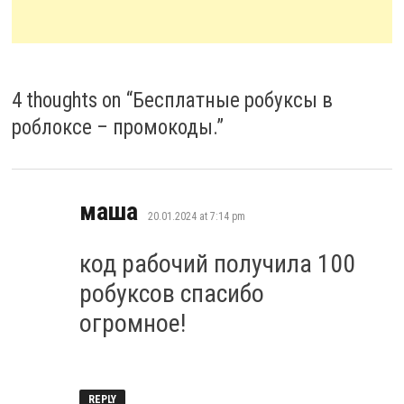
4 thoughts on “
Бесплатные робуксы в
роблоксе – промокоды.
”
says:
маша
20.01.2024 at 7:14 pm
код рабочий получила 100
робуксов спасибо
огромное!
REPLY