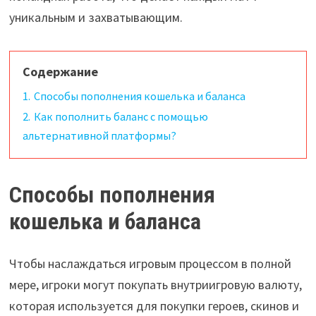
уникальным и захватывающим.
Содержание
1.
Способы пополнения кошелька и баланса
2.
Как пополнить баланс с помощью
альтернативной платформы?
Способы пополнения
кошелька и баланса
Чтобы наслаждаться игровым процессом в полной
мере, игроки могут покупать внутриигровую валюту,
которая используется для покупки героев, скинов и