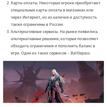
Карты оплаты. Некоторые игроки приобретают
специальные карты оплаты в магазинах или
через Интернет, но их наличие и доступность
также ограничены в России.
Альтернативные сервисы. На рынке появились
альтернативные решения, которые позволяют
обходить ограничения и пополнять баланс в
игре. Один из таких сервисов – Battlepass.