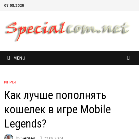
07.08.2026
MENU
ИГРЫ
Как лучше пополнять
кошелек в игре Mobile
Legends?
by
Sergey
22.08.2024