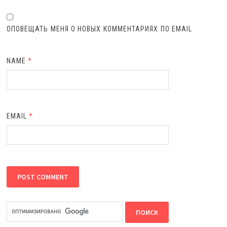
ОПОВЕЩАТЬ МЕНЯ О НОВЫХ КОММЕНТАРИЯХ ПО EMAIL
NAME
*
EMAIL
*