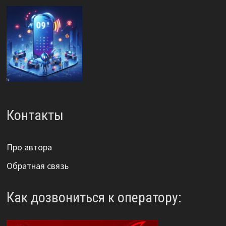
Контакты
Про автора
Обратная связь
Как дозвониться к оператору: