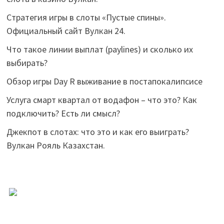
Стратегия игры в слоты «Пустые спины».
Официальный сайт Вулкан 24.
Что такое линии выплат (paylines) и сколько их
выбирать?
Обзор игры Day R выживание в постапокалипсисе
Услуга смарт квартал от водафон – что это? Как
подключить? Есть ли смысл?
Джекпот в слотах: что это и как его выиграть?
Вулкан Рояль Казахстан.