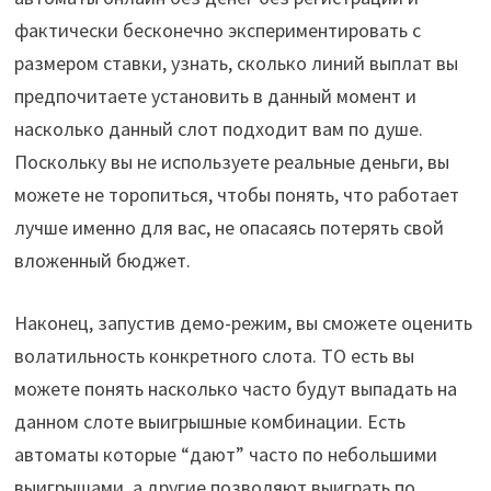
фактически бесконечно экспериментировать с
размером ставки, узнать, сколько линий выплат вы
предпочитаете установить в данный момент и
насколько данный слот подходит вам по душе.
Поскольку вы не используете реальные деньги, вы
можете не торопиться, чтобы понять, что работает
лучше именно для вас, не опасаясь потерять свой
вложенный бюджет.
Наконец, запустив демо-режим, вы сможете оценить
волатильность конкретного слота. ТО есть вы
можете понять насколько часто будут выпадать на
данном слоте выигрышные комбинации. Есть
автоматы которые “дают” часто по небольшими
выигрышами, а другие позволяют выиграть по