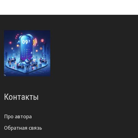
Контакты
Про автора
Обратная связь