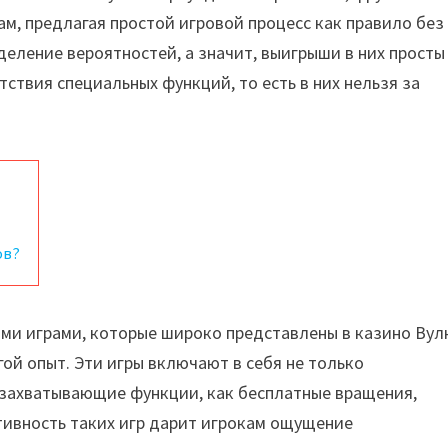
м, предлагая простой игровой процесс как правило без
еление вероятностей, а значит, выигрыши в них просты
тствия специальных функций, то есть в них нельзя за
ов?
ными играми, которые широко представлены в казино Вул
ой опыт. Эти игры включают в себя не только
захватывающие функции, как бесплатные вращения,
тивность таких игр дарит игрокам ощущение