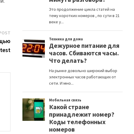
и.
Next
POST
post:
ощью
test