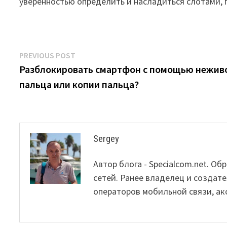
уверенностью определить и насладиться слотами
Post
Previous
PREVIOUS POST
post:
Разблокировать смартфон с помощью нежив
navigation
пальца или копии пальца?
Sergey
Автор блога - Specialcom.net. 
сетей. Ранее владелец и создате
операторов мобильной связи, ак