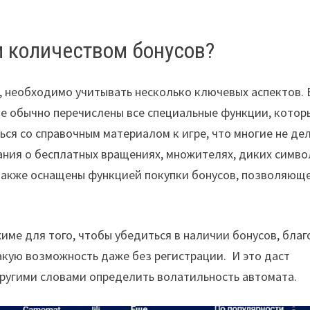
м количеством бонусов?
 необходимо учитывать несколько ключевых аспектов. 
де обычно перечислены все специальные функции, котор
ься со справочным материалом к игре, что многие не де
нания о бесплатных вращениях, множителях, диких симво
также оснащены функцией покупки бонусов, позволяющ
име для того, чтобы убедиться в наличии бонусов, благ
акую возможность даже без регистрации. И это даст
другими словами определить волатильность автомата.