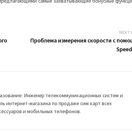
, предлагающими самые захватывающие бонусные функци
NEXT 
ого
Проблема измерения скорости с пом
Speed
Образование: Инженер телекоммуникационных систем и
ль интернет-магазина по продаже сим карт всех
сессуаров и мобильных телефонов.