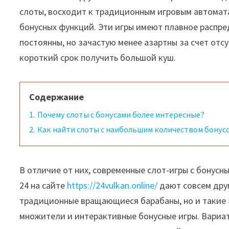
слоты, восходит к традиционным игровым автомата
бонусных функций. Эти игры имеют плавное распред
постоянны, но зачастую менее азартны за счет отсу
короткий срок получить большой куш.
Содержание
1.
Почему слоты с бонусами более интересные?
2.
Как найти слоты с наибольшим количеством бонус
В отличие от них, современные слот-игры с бонус
24 на сайте
https://24vulkan.online/
дают совсем друг
традиционные вращающиеся барабаны, но и такие 
множители и интерактивные бонусные игры. Вариа