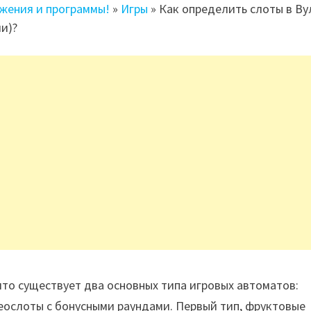
ожения и программы!
»
Игры
»
Как определить слоты в Ву
и)?
что существует два основных типа игровых автоматов:
еослоты с бонусными раундами. Первый тип, фруктовые