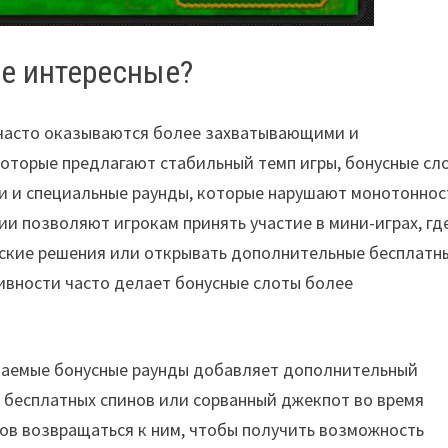
ее интересные?
 часто оказываются более захватывающими и
которые предлагают стабильный темп игры, бонусные сл
ии и специальные раунды, которые нарушают монотоннос
ии позволяют игрокам принять участие в мини-играх, гд
ческие решения или открывать дополнительные бесплатн
ивности часто делает бонусные слоты более
ваемые бонусные раунды добавляет дополнительный
 бесплатных спинов или сорванный джекпот во время
ков возвращаться к ним, чтобы получить возможность