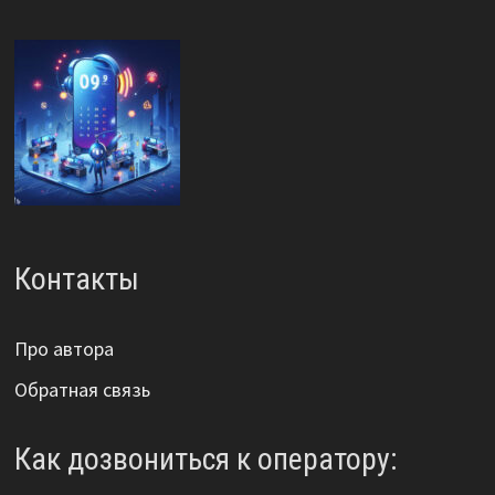
Контакты
Про автора
Обратная связь
Как дозвониться к оператору: