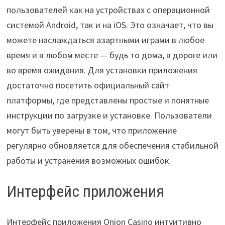
пользователей как на устройствах с операционной
системой Android, так и на iOS. Это означает, что вы
можете наслаждаться азартными играми в любое
время и в любом месте — будь то дома, в дороге или
во время ожидания. Для установки приложения
достаточно посетить официальный сайт
платформы, где представлены простые и понятные
инструкции по загрузке и установке. Пользователи
могут быть уверены в том, что приложение
регулярно обновляется для обеспечения стабильной
работы и устранения возможных ошибок.
Интерфейс приложения
Интерфейс приложения Onion Casino интуитивно