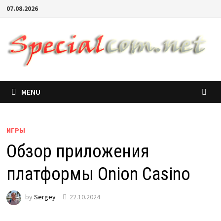
07.08.2026
MENU
ИГРЫ
Обзор приложения
платформы Onion Casino
by
Sergey
22.10.2024