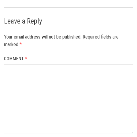
Leave a Reply
Your email address will not be published.
Required fields are
marked
*
COMMENT
*