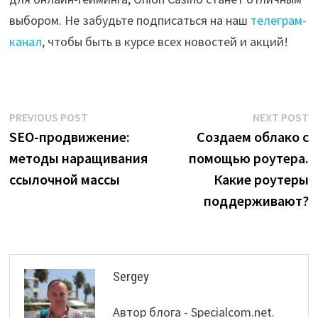
выбором. Не забудьте подписаться на наш
телеграм-
канал
, чтобы быть в курсе всех новостей и акций!
Post
Previous
N
PREVIOUS POST
NEXT POST
post:
p
SEO-продвижение:
Создаем облако с
navigation
методы наращивания
помощью роутера.
ссылочной массы
Какие роутеры
поддерживают?
Sergey
Автор блога - Specialcom.net.