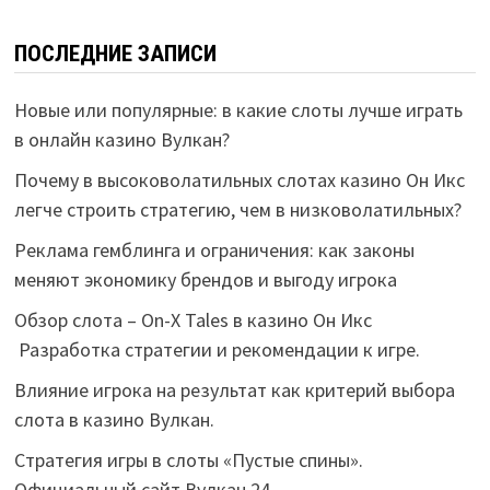
ПОСЛЕДНИЕ ЗАПИСИ
Новые или популярные: в какие слоты лучше играть
в онлайн казино Вулкан?
Почему в высоковолатильных слотах казино Он Икс
легче строить стратегию, чем в низковолатильных?
Реклама гемблинга и ограничения: как законы
меняют экономику брендов и выгоду игрока
Обзор слота – On-X Tales в казино Он Икс
Разработка стратегии и рекомендации к игре.
Влияние игрока на результат как критерий выбора
слота в казино Вулкан.
Стратегия игры в слоты «Пустые спины».
Официальный сайт Вулкан 24.