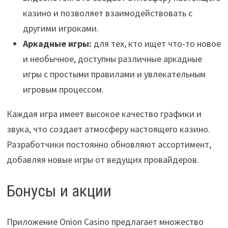
казино и позволяет взаимодействовать с
другими игроками.
Аркадные игры:
для тех, кто ищет что-то новое
и необычное, доступны различные аркадные
игры с простыми правилами и увлекательным
игровым процессом.
Каждая игра имеет высокое качество графики и
звука, что создает атмосферу настоящего казино.
Разработчики постоянно обновляют ассортимент,
добавляя новые игры от ведущих провайдеров.
Бонусы и акции
Приложение Onion Casino предлагает множество