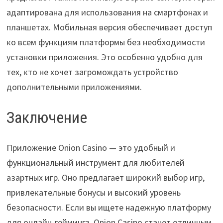
адаптирована для использования на смартфонах и
планшетах. Мобильная версия обеспечивает доступ
ко всем функциям платформы без необходимости
установки приложения. Это особенно удобно для
тех, кто не хочет загромождать устройство
дополнительными приложениями.
Заключение
Приложение Onion Casino — это удобный и
функциональный инструмент для любителей
азартных игр. Оно предлагает широкий выбор игр,
привлекательные бонусы и высокий уровень
безопасности. Если вы ищете надежную платформу
для онлайн-гейминга, Onion Casino станет отличным