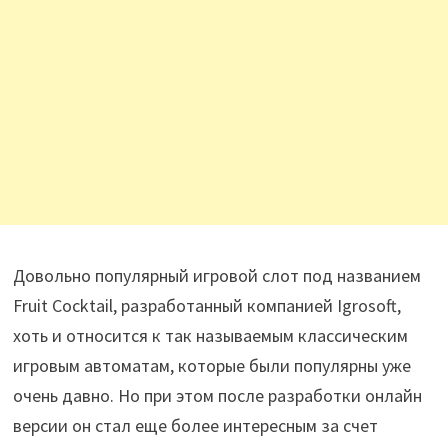
Довольно популярный игровой слот под названием
Fruit Cocktail, разработанный компанией Igrosoft,
хоть и относится к так называемым классическим
игровым автоматам, которые были популярны уже
очень давно. Но при этом после разработки онлайн
версии он стал еще более интересным за счет