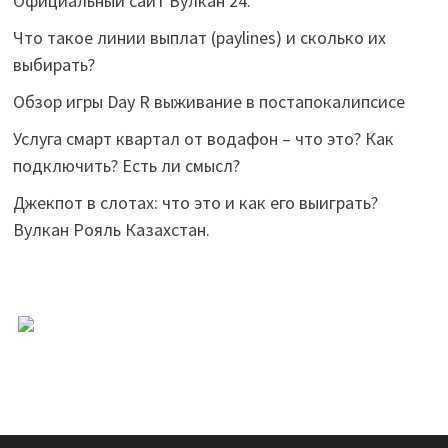
Официальный сайт Вулкан 24.
Что такое линии выплат (paylines) и сколько их
выбирать?
Обзор игры Day R выживание в постапокалипсисе
Услуга смарт квартал от водафон – что это? Как
подключить? Есть ли смысл?
Джекпот в слотах: что это и как его выиграть?
Вулкан Рояль Казахстан.