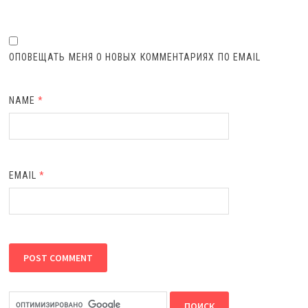
ОПОВЕЩАТЬ МЕНЯ О НОВЫХ КОММЕНТАРИЯХ ПО EMAIL
NAME
*
EMAIL
*