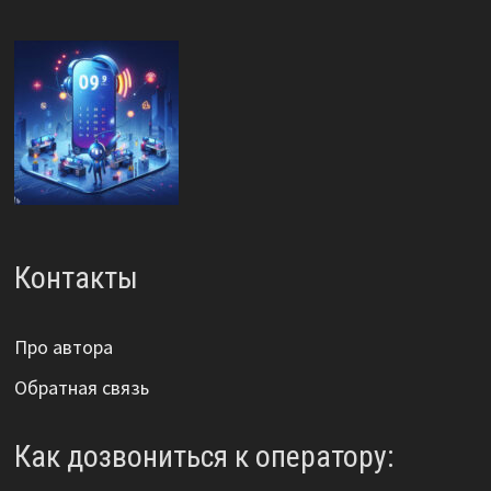
Контакты
Про автора
Обратная связь
Как дозвониться к оператору: