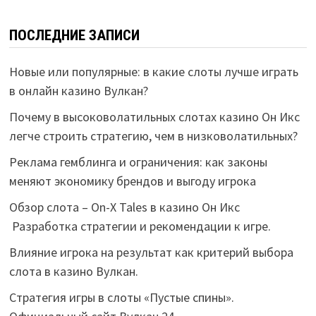
ПОСЛЕДНИЕ ЗАПИСИ
Новые или популярные: в какие слоты лучше играть
в онлайн казино Вулкан?
Почему в высоковолатильных слотах казино Он Икс
легче строить стратегию, чем в низковолатильных?
Реклама гемблинга и ограничения: как законы
меняют экономику брендов и выгоду игрока
Обзор слота – On-X Tales в казино Он Икс
Разработка стратегии и рекомендации к игре.
Влияние игрока на результат как критерий выбора
слота в казино Вулкан.
Стратегия игры в слоты «Пустые спины».