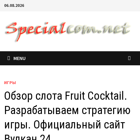
06.08.2026
MENU
ИГРЫ
Обзор слота Fruit Cocktail.
Разрабатываем стратегию
игры. Официальный сайт
Вулкан 24