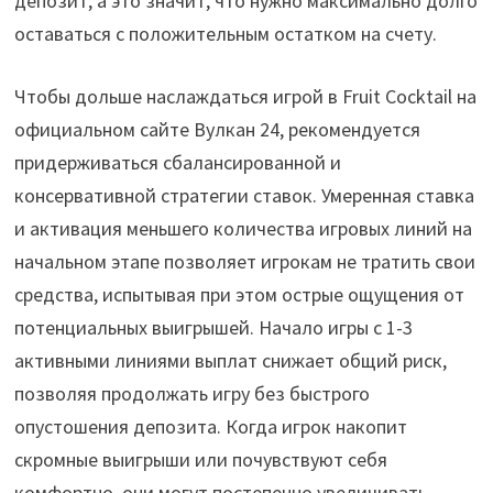
депозит, а это значит, что нужно максимально долго
оставаться с положительным остатком на счету.
Чтобы дольше наслаждаться игрой в Fruit Cocktail на
официальном сайте Вулкан 24, рекомендуется
придерживаться сбалансированной и
консервативной стратегии ставок. Умеренная ставка
и активация меньшего количества игровых линий на
начальном этапе позволяет игрокам не тратить свои
средства, испытывая при этом острые ощущения от
потенциальных выигрышей. Начало игры с 1-3
активными линиями выплат снижает общий риск,
позволяя продолжать игру без быстрого
опустошения депозита. Когда игрок накопит
скромные выигрыши или почувствуют себя
комфортно, они могут постепенно увеличивать