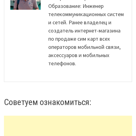
Образование: Инженер
телекоммуникационных систем
и сетей. Ранее владелец и
создатель интернет-магазина
по продаже сим карт всех
операторов мобильной связи,
аксессуаров и мобильных
телефонов.
Советуем ознакомиться: