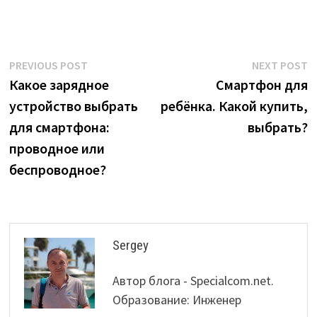
Post
Previous
N
PREVIOUS POST
NEXT POST
post:
p
Какое зарядное
Смартфон для
navigation
устройство выбрать
ребёнка. Какой купить,
для смартфона:
выбрать?
проводное или
беспроводное?
Sergey
Автор блога - Specialcom.net.
Образование: Инженер