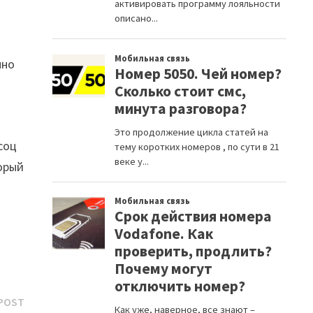
нно
соц
торый
Next
POST