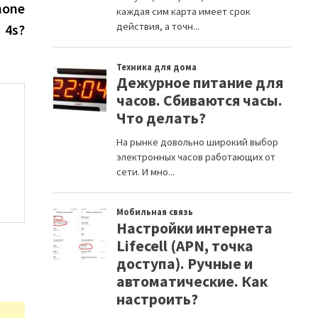
post:
hone
4s?