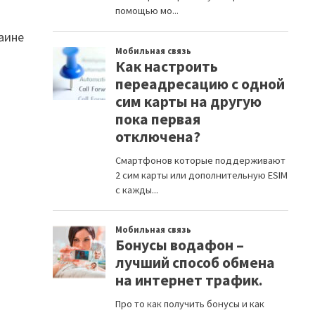
раине