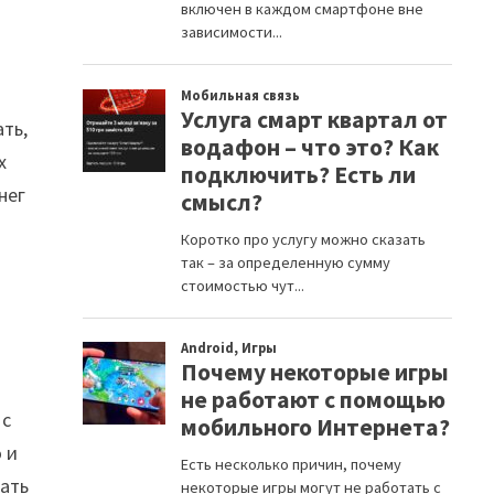
ать,
х
нег
 с
 и
рать