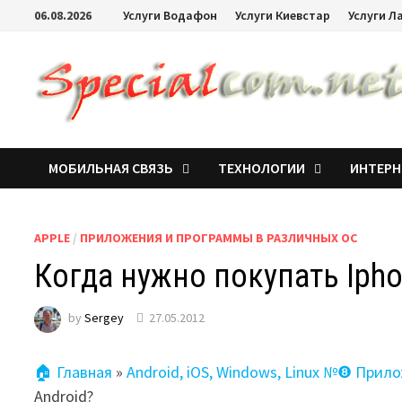
06.08.2026
Услуги Водафон
Услуги Киевстар
Услуги Л
МОБИЛЬНАЯ СВЯЗЬ
ТЕХНОЛОГИИ
ИНТЕРН
APPLE
/
ПРИЛОЖЕНИЯ И ПРОГРАММЫ В РАЗЛИЧНЫХ ОС
Когда нужно покупать Ipho
by
Sergey
27.05.2012
🏠 Главная
»
Android, iOS, Windows, Linux №❽ Прил
Android?