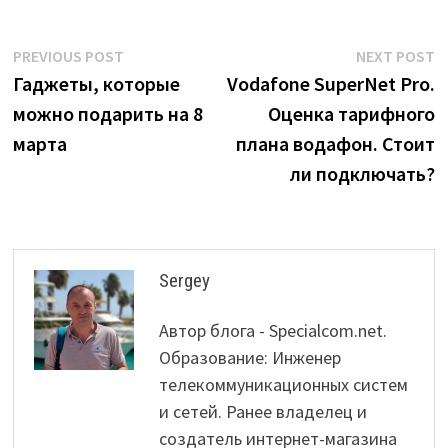
Post
Previous
N
PREVIOUS POST
NEXT POST
post:
p
Гаджеты, которые
Vodafone SuperNet Pro.
navigation
можно подарить на 8
Оценка тарифного
марта
плана водафон. Стоит
ли подключать?
Sergey
Автор блога - Specialcom.net.
Образование: Инженер
телекоммуникационных систем
и сетей. Ранее владелец и
создатель интернет-магазина