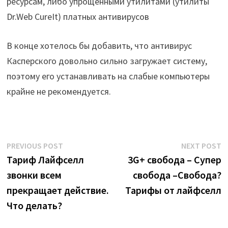
ресурсам, либо упрощенными утилитами (утилиты
Dr.Web CureIt) платных антивирусов
В конце хотелось бы добавить, что антивирус
Касперского довольно сильно загружает систему,
поэтому его устанавливать на слабые компьютеры
крайне не рекомендуется.
Post
Previous
N
PREVIOUS POST
NEXT POST
post:
p
Тариф Лайфселл
3G+ свобода – Супер
navigation
звонки всем
свобода –Свобода?
прекращает действие.
Тарифы от лайфселл
Что делать?