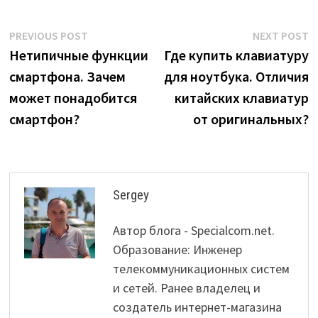
Post
Previous
N
PREVIOUS POST
NEXT POST
post:
p
Нетипичные функции
Где купить клавиатуру
navigation
смартфона. Зачем
для ноутбука. Отличия
может понадобится
китайских клавиатур
смартфон?
от оригинальных?
Sergey
Автор блога - Specialcom.net.
Образование: Инженер
телекоммуникационных систем
и сетей. Ранее владелец и
создатель интернет-магазина