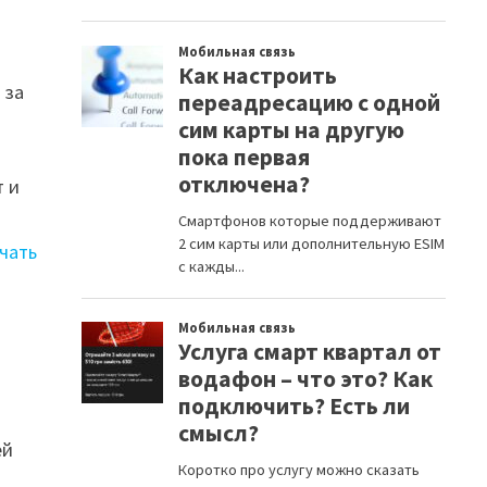
 за
т и
ачать
ей