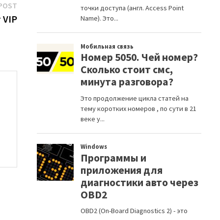
Next
POST
post:
 VIP