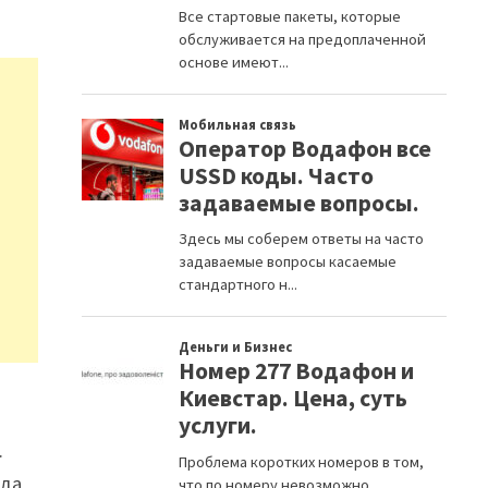
.
ода