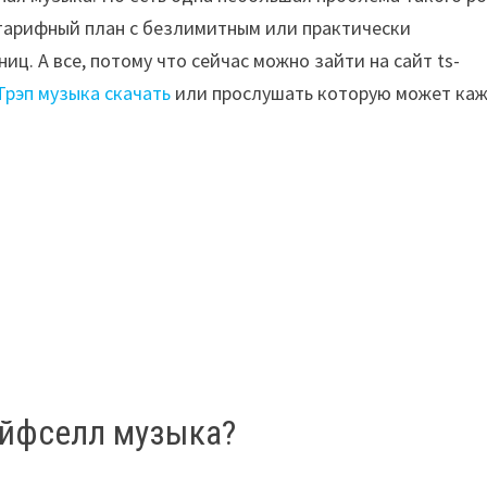
ь тарифный план с безлимитным или практически
ц. А все, потому что сейчас можно зайти на сайт ts-
Трэп музыка скачать
или прослушать которую может ка
айфселл музыка?