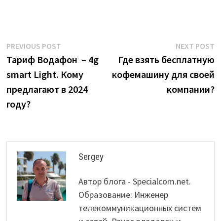
Post
Previous
N
PREVIOUS POST
NEXT POST
post:
p
Тариф Водафон – 4g
Где взять бесплатную
navigation
smart Light. Кому
кофемашину для своей
предлагают в 2024
компании?
году?
Sergey
Автор блога - Specialcom.net.
Образование: Инженер
телекоммуникационных систем