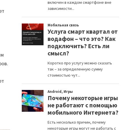
ет
им
ров.
ет