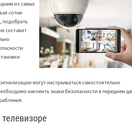
одним из самых
вая сотни
, подобрать
не составит
льно
опасности
становки
 сигнализации могут настраиваться самостоятельно
необходимо наклеить знаки безопасности в переднем д
грабления.
а телевизоре