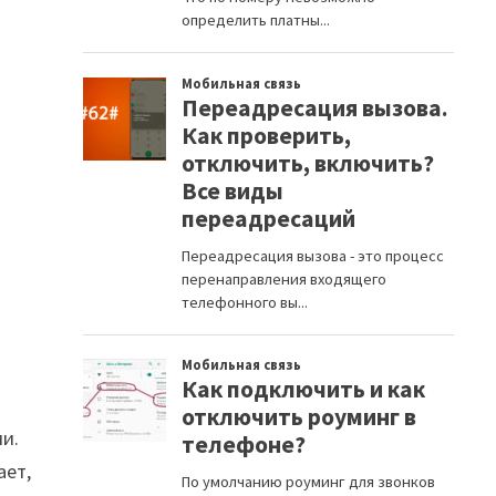
ми.
ает,