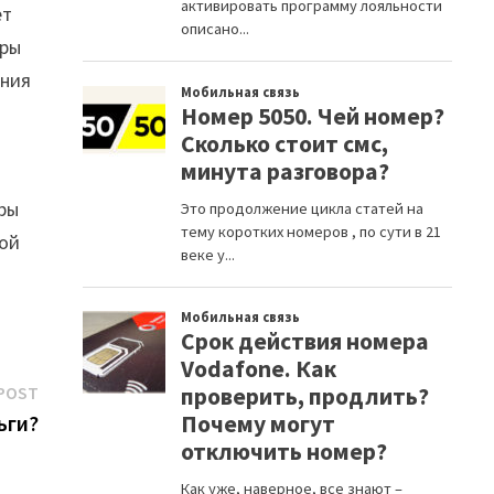
ет
еры
ения
ры
ной
Next
POST
post:
ьги?