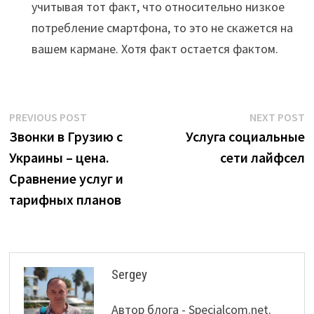
учитывая тот факт, что относительно низкое
потребление смартфона, то это не скажется на
вашем кармане. Хотя факт остается фактом.
Post
Previous
N
PREVIOUS POST
NEXT POST
post:
p
Звонки в Грузию с
Услуга социальные
navigation
Украины – цена.
сети лайфсел
Сравнение услуг и
тарифных планов
Sergey
Автор блога - Specialcom.net.