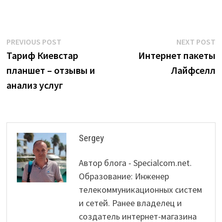
Post
Previous
N
PREVIOUS POST
NEXT POST
post:
p
Тариф Киевстар
Интернет пакеты
navigation
планшет – отзывы и
Лайфселл
анализ услуг
Sergey
Автор блога - Specialcom.net.
Образование: Инженер
телекоммуникационных систем
и сетей. Ранее владелец и
создатель интернет-магазина