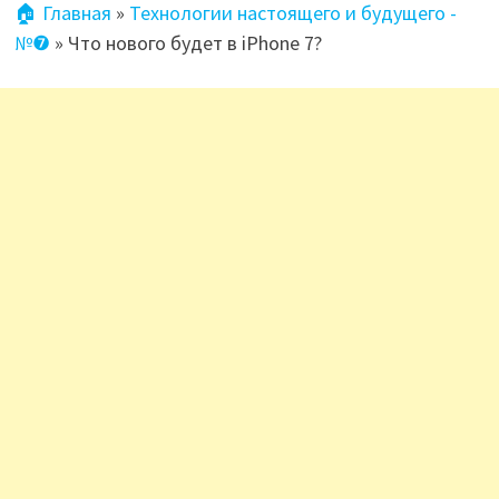
🏠 Главная
»
Технологии настоящего и будущего -
№❼
»
Что нового будет в iPhone 7?